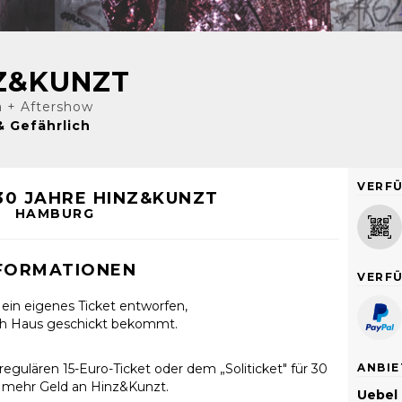
NZ&KUNZT
a + Aftershow
& Gefährlich
VERF
 30 JAHRE HINZ&KUNZT
HAMBURG
FORMATIONEN
VERF
ein eigenes Ticket entworfen,
nach Haus geschickt bekommt.
egulären 15-Euro-Ticket oder dem „Soliticket" für 30
ANBIE
t mehr Geld an Hinz&Kunzt.
Uebel